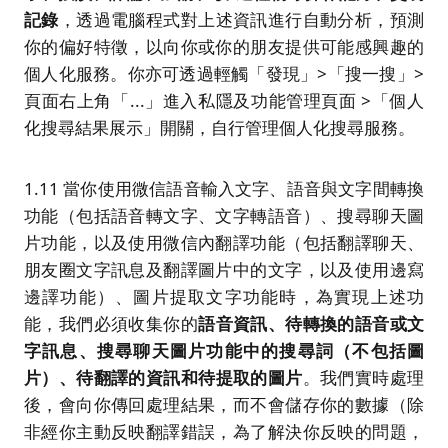
記錄
，透過電腦程式對上述資訊進行自動分析，預測
你的偏好特徵，以向你或你的朋友提供可能感興趣的
個人化服務。你亦可透過輕觸「發現」>「搜一搜」>
頁面右上角「...」進入私隱及功能管理頁面 >「個人
化搜尋結果展示」開關，自行管理個人化搜尋服務。
1.11 當你使用微信語音輸入文字、語音與文字間轉換
功能（包括語音轉文字、文字轉語音）、搜尋聊天圖
片功能，以及使用微信內翻譯功能（包括翻譯聊天、
朋友圈文字訊息及翻譯圖片中的文字，以及使用邊寫
邊譯功能）、圖片提取文字功能時，為實現上述功
能，我們必須收集你的
語音
資訊、待轉換的語音或文
字訊息、
搜尋聊天圖片功能中的搜尋詞（不包括圖
片）、待翻譯的
資
訊
和
待提取的圖片
。我們實時處理
後，會向你傳回處理結果，而不會儲存你的數據（除
非經你主動反映翻譯錯誤，為了解決你反映的問題，