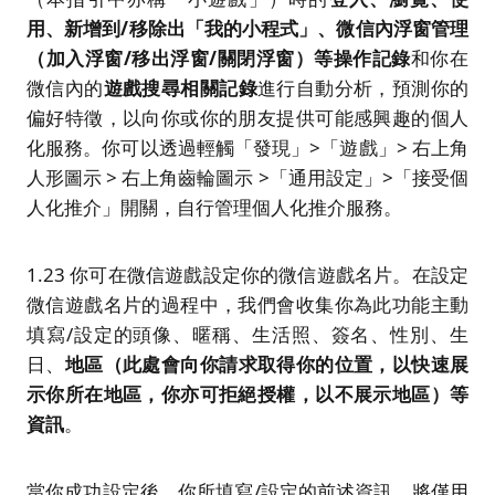
用、新增到
/
移除出「我的小程式」、微信內浮窗管理
（加入浮窗
/
移出浮窗
/
關閉浮窗）等操作記錄
和你在
微信內的
遊戲搜尋相關記錄
進行自動分析，預測你的
偏好特徵，以向你或你的朋友提供可能感興趣的個人
化服務。你可以透過輕觸「發現」>「遊戲」> 右上角
人形圖示 > 右上角齒輪圖示 >「通用設定」>「接受個
人化推介」開關，自行管理個人化推介服務。
1.23 你可在微信遊戲設定你的微信遊戲名片。在設定
微信遊戲名片的過程中，我們會收集你為此功能主動
填寫/設定的頭像、暱稱、生活照、簽名、性別、生
日、
地區（此處會向你請求取得你的位置，以快速展
示你所在地區，你亦可拒絕授權，以不展示地區）等
資訊
。
當你成功設定後，你所填寫/設定的前述資訊，將僅用