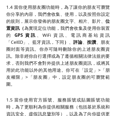
1.4 當你使用朋友圈功能時，為了讓你的朋友可瀏覽
你分享的內容，我們會收集、使用，以及按照你設定
的規則，展示你發佈的朋友圈文字、相片、影片、
位
置資訊
（
為實現定位功能，我們會收集及使用你裝置
的
GPS
資訊
、WiFi 資訊、電訊商基站資訊
「CellID」、藍牙資訊，下同
）
、
評論
、
按讚
、朋友
圈封面等資訊。你亦可隨時刪除你的上述朋友圈資
訊。除非經你自行選擇或為了遵循相關法律法規的要
求，否則我們不會對外提供上述朋友圈資訊，或將其
用於此功能以外的其他用途。你可在「設定」>「朋
友權限」>「朋友圈」中，設定朋友圈的可瀏覽範
圍。
1.5 當你使用官方賬號、服務賬號或貼圖賬號功能
時，為了更順利為你提供相關服務（包括基於系統和
資訊安全、虛假訊息鑒別等），以及為了向你提供更