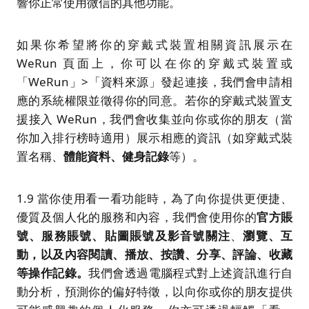
響你正常使用微信的其他功能。
如果你希望將你的穿戴式裝置相關資訊展示在
WeRun 頁面上，你可以在你的穿戴式裝置或
「WeRun」>「資料來源」發起連接，我們會申請相
應的系統權限並徵得你的同意。若你的穿戴式裝置支
援接入 WeRun，我們會收集並向你或你的朋友（當
你加入排行榜時適用）展示相應的資訊（如穿戴式裝
置名稱、
體能
資料
、健身記錄
等）。
1.9 當你使用看一看功能時，為了向你提供更便捷、
優質及個人化的服務和內容，我們會使用你的
官方賬
號、服務賬號
、
貼圖賬號
及影音號關注
、
瀏覽、互
動，以及內容閱讀、播放、按讚、
分享
、評論、收藏
等操作記錄。
我們會透過電腦程式對上述資訊進行自
動分析，預測你的偏好特徵，以向你或你的朋友提供