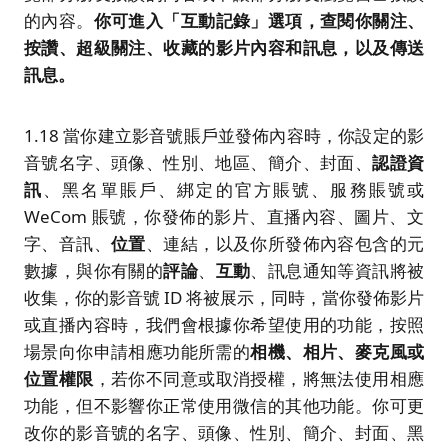
的內容。
你可進入「互動記錄」選項，查閱你關注、
按讚、超級關注、
收藏
的影片內容和訊息，以及傳送
訊息。
1.18 當你建立影音號賬戶並發佈內容時，你設定的影
音號名字、頭像、性別、地區、簡介、封面、
認證資
訊
、黑名單賬戶、綁定的官方賬號、服務賬號或
WeCom 賬號，你發佈的影片、直播內容、圖片、文
字、音訊、
位置
、連結，以及你所發佈內容包含的元
數據，與你有關的
評論
、
互動
、訊息通知等資訊將被
收集，你的影音號 ID 将被展示，同時，當你發佈影片
或直播內容時，我們會根據你希望使用的功能，按照
場景向你申請相應功能所需的
相機、相片、麥克風或
位置權限
，若你不同意或取消授權，將無法使用相應
功能，但不影響你正常使用微信的其他功能。你可更
改你的影音號的名字、頭像、性別、簡介、封面、黑