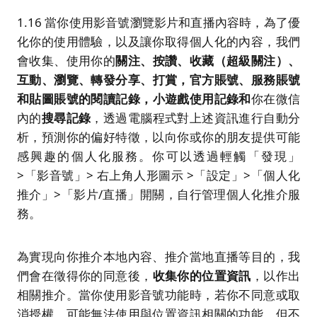
1.16 當你使用影音號瀏覽影片和直播內容時，為了優
化你的使用體驗，以及讓你取得個人化的內容，我們
會收集、使用你的
關注、按讚、收藏（超級關注）、
互動、瀏覽
、
轉發
分享
、打賞，官方賬號
、
服務賬號
和
貼圖賬號的
閱讀記錄
，
小遊戲使用記錄
和
你在微信
內的
搜尋記錄
，透過電腦程式對上述資訊進行自動分
析，預測你的偏好特徵，以向你或你的朋友提供可能
感興趣的個人化服務。你可以透過輕觸「發現」
>「影音號」> 右上角人形圖示 >「設定」>「個人化
推介」>「影片/直播」開關，自行管理個人化推介服
務。
為實現向你推介本地內容、推介當地直播等目的，我
們會在徵得你的同意後，
收集你的位置資訊
，以作出
相關推介。當你使用影音號功能時，若你不同意或取
消授權，可能無法使用與位置資訊相關的功能，但不