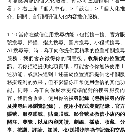
可能感興趣的個人化服務。你亦可透過輕觸「看一
看」> 右上角「個人中心」>「設定」>「個人化推
介」開關，自行關閉個人化內容推介服務。
1.10 當你在微信使用搜尋功能（包括搜一搜、官方賬
號搜尋、掃描、指尖搜尋、圖片搜尋、小程式搜尋、
AI 搜尋等）時，為了向你提供更精準的位置相關搜尋
服務，我們會在徵得你的同意後
，
收集你的
位置資
訊
。若你拒絕提供此項資訊，可能會令你無法使用上
述功能，或無法達到上述基於位置資訊提供之相關服
務擬達到的效果，但不影響你正常使用微信的其他功
能。同時，為了向你展示更精準配對的搜尋服務內
容，我們會收集、使用你的
搜尋記錄（包括搜尋
內容
及搜尋結果
瀏覽記錄）、使用小程式瀏覽記錄，官方
賬號、服務賬號
、
貼圖賬號、
影音號
及
微信小店內的
關注、
瀏覽，以及內容閱讀、劃線、播放、收藏、
分
享、
按讚、評論、
加購
、
收
/
送禮物等操作記錄和交易