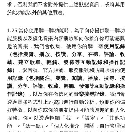
求，否則我們不會對外提供上述狀態資訊，或將其用
於此功能以外的其他用途。
1.25 當你使用聽一聽功能時，為了向你提供聽一聽功
能服務以及優化音樂內容播放和向你推介你可能感興
趣的音樂，我們會收集、使用你的聽一聽
使用記錄
（包括瀏覽、播放、按讚、
分享
、在聽、評論、收
藏、建立歌單、輕觸、發佈等互動記錄和操作記
錄）
，影音號、官方賬號、服務賬號和貼圖賬號的
使
用記錄（包括關注、
瀏覽、閱讀、播放、搜尋、按
讚、
分享
、評論、收藏、輕觸、發佈等互動記錄和操
作記錄）
，以及你在微信內的
音樂搜尋記錄
。我們會
透過電腦程式對上述資訊進行自動分析，預測你的偏
好特徵，以向你或你的朋友提供可能感興趣的個人化
服務。你可以透過輕觸「我」>「設定」>「其他功
能」>「聽一聽」>「個人化推介」開關，自行管理個