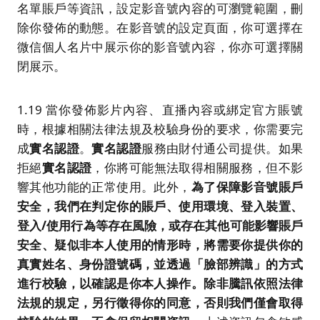
名單賬戶等資訊，設定影音號內容的可瀏覽範圍，刪
除你發佈的動態。在影音號的設定頁面，你可選擇在
微信個人名片中展示你的影音號內容，你亦可選擇關
閉展示。
1.19 當你發佈影片內容、直播內容或綁定官方賬號
時，根據相關法律法規及校驗身份的要求，你需要完
成
實名認證
。
實名認證
服務由財付通公司提供。如果
拒絕
實名認證
，你將可能無法取得相關服務，但不影
響其他功能的正常使用。此外，
為了保障影音號賬戶
安全，我們在判定你的賬戶、使用環境、登入裝置、
登入
/
使用行為等存在風險，或存在其他可能影響賬戶
安全、疑似非本人使用的情形時，將需要你提供你的
真實姓名、身份證號碼，並透過「臉部辨識」的方式
進行校驗，以確認是你本人操作。除非騰訊依照法律
法規的規定，另行徵得你的同意，否則我們僅會取得