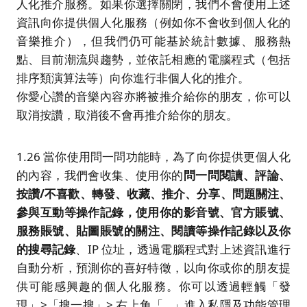
人化推介服務。如果你選擇關閉，我們不會使用上述
資訊向你提供個人化服務（例如你不會收到個人化的
音樂推介），但我們仍可能基於統計數據、服務熱
點、目前潮流與趨勢，並依託相應的電腦程式（包括
排序類演算法等）向你進行非個人化的推介。
你愛心讚的音樂內容亦將被推介給你的朋友，你可以
取消按讚，取消後不會再推介給你的朋友。
1.26 當你使用問一問功能時，為了向你提供更個人化
的內容，我們會收集、使用你的
問一問閱讀、評論、
按讚
/
不喜歡、轉發、收藏、推介、
分享
、問題關注、
參與互動等操作記錄，使用你的影音號、官方賬號、
服務賬號
、
貼圖賬號
的關注、閱讀等操作記錄以及你
的搜尋記錄
、IP 位址，透過電腦程式對上述資訊進行
自動分析，預測你的喜好特徵，以向你或你的朋友提
供可能感興趣的個人化服務。你可以透過輕觸「發
現」>「搜一搜」> 右上角「…」進入私隱及功能管理