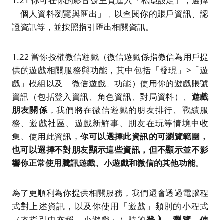
1.21 你可在你的影音號主頁進入「私隱設定」，選擇
「個人資料瀏覽與匯出」，以查閱你的賬戶資訊、認
證資訊等，並按照指引匯出相關資訊。
1.22 當你授權微信遊戲（微信遊戲係指微信為用戶提
供的遊戲相關服務與功能，其中包括「發現」>「遊
戲」模組以及「微信遊戲」功能）使用你的遊戲賬號
資訊（包括登入資訊、角色資訊、對局資料）、
遊戲
朋友關係
，我們將在微信遊戲的朋友排行、戰績服
務、遊戲社區、遊戲新鮮事、朋友在玩等情境中收
集、使用此資訊，
你可以選擇此資訊的可瀏覽範圍，
也可以選擇不對朋友顯示這些資訊，但不顯示
並
不影
響你正常使用騰訊遊戲、小遊戲和微信的其他功能
。
為了更順利為你提供相關服務，我們還會透過電腦程
式對上述資訊，以及你使用「遊戲」類別的小程式
（本指引中亦稱「小遊戲」）時的
登入、瀏覽、使