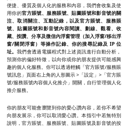
便捷、優質及個人化的服務和內容，我們會收集及使
用你的
官方賬號、服務賬號
、貼圖賬號和影音號的關
注、取消關注、互動記錄，以及官方賬號、服務賬
號、貼圖賬號和影音號內容閱讀、劃線、觀看、收
藏、按讚、
分享
及微信內浮窗管理（加入浮窗
/
移出浮
窗
/
關閉浮窗）等操作記錄、
你的搜尋記錄及
IP
位
址。
我們會透過電腦程式對上述資訊進行自動分析，
預測你的偏好特徵，以向你或你的朋友提供可能感興
趣的個人化服務。你可以透過輕觸「官方賬號/服務賬
號訊息」頁面右上角的人形圖示 >「設定」>「官方賬
號/服務賬號內容個人化推介」開關，自行管理個人化
推介服務。
你的朋友可能會瀏覽到你的愛心讚內容，若你不希望
向朋友展示，你可以取消愛心讚。本指引中若無特別
說明，官方賬號、服務賬號、貼圖賬號及影音號的按